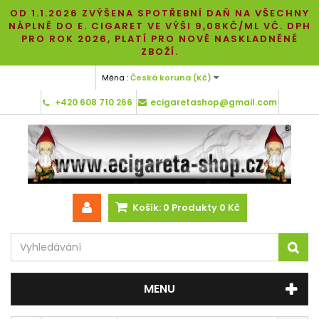
OD 1.1.2026 ZVÝŠENA SPOTŘEBNÍ DAŇ NA VŠECHNY
NÁPLNĚ DO E. CIGARET VE VÝŠI 9,08KČ/ML VČ. DPH
PRO ROK 2026, PLATÍ PRO NOVĚ NASKLADNĚNÉ
ZBOŽÍ.
Měna :
Česká koruna (Kč)
+420 608 710 266
ecigaretashop@gmail.com
Košík:
0
Produkty
0 Kč
MENU