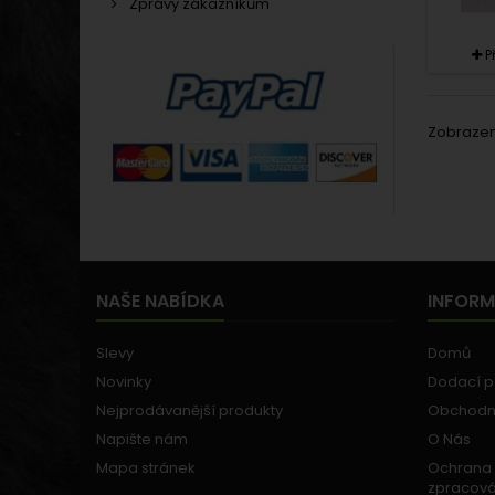
Zprávy zákazníkům
P
Zobrazeno
NAŠE NABÍDKA
INFOR
Slevy
Domů
Novinky
Dodací 
Nejprodávanější produkty
Obchodn
Napište nám
O Nás
Mapa stránek
Ochrana 
zpracová