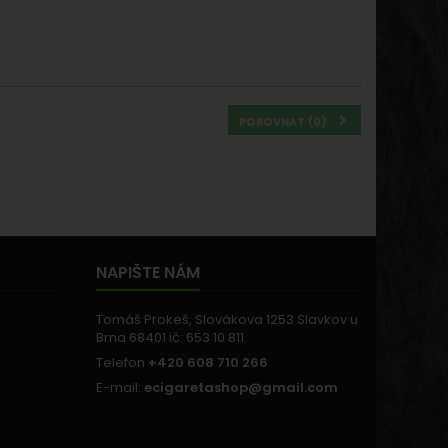
POROVNAT (
0
)
NAPIŠTE NÁM
Tomáš Prokeš, Slovákova 1253 Slavkov u
Brna 68401 ič: 653 10 811
Telefon
+420 608 710 266
E-mail:
ecigaretashop@gmail.com