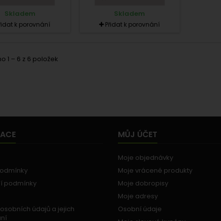
Skladem
Skladem
řidat k porovnání
Přidat k porovnání
 1 – 6 z 6 položek
MACE
MŮJ ÚČET
Moje objednávky
podmínky
Moje vrácené produkty
í podmínky
Moje dobropisy
Moje adresy
osobních údajů a jejich
Osobní údaje
ní