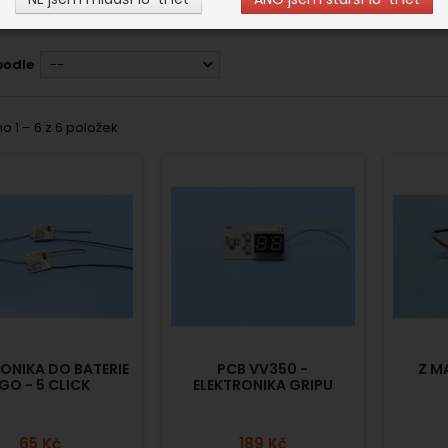
podle
--
 1 – 6 z 6 položek
RONIKA DO BATERIE
PCB VV350 -
Z M
GO - 5 CLICK
ELEKTRONIKA GRIPU
65 Kč
189 Kč