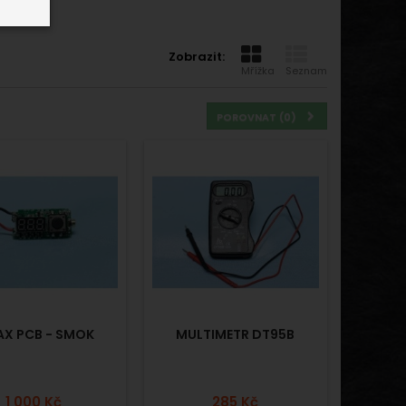
Zobrazit:
Mřížka
Seznam
POROVNAT (
0
)
AX PCB - SMOK
MULTIMETR DT95B
1 000 Kč
285 Kč