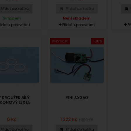
Přidat do košíku
Přidat do košíku
Skladem
Není skladem
řidat k porovnání
Přidat k porovnání
P
Výprodej!
-30%
" KROUŽEK BÍLÝ
YIHI SX350
IKONOVÝ 13X1,5
6 Kč
1 323 Kč
1 890 Kč
Přidat do košíku
Přidat do košíku