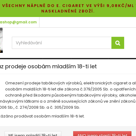
 VŠECHNY NÁPLNĚ DO E. CIGARET VE VÝŠI 9,08KČ/ML
NASKLADNĚNÉ ZBOŽÍ.
tashop@gmail.com
ZÁKLADNÍ BÁZE
E-GRIPY
E-CIGARETY
POD SYST
z prodeje osobám mladším 18-ti let
LIKVIDACE PŘÍCHUTÍ
VÝPRODEJ BÁZÍ
Omezení prodeje tabákových výrobků, elektronických cigaret a al
osobám maldších 18-ti let dle zákona č.379/2005 Sb. o opatřeních
DIY elektro
ochraně před škodami působenými tabákovými výrobky, alkohol
 návykovými látkami a o změně souvisejících zákonů ve znění zákonů 
DIY elektro
06 Sb., č. 274/2008 Sb. a č. 305/2009 Sb.
kázáno prodávat osobám mladším 18-ti let.
DIY elektro
NE jsem mladší 18-ti let
ANO jsem starší 18-ti let