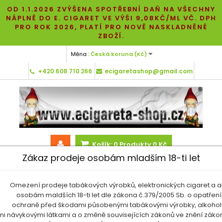
OD 1.1.2026 ZVÝŠENA SPOTŘEBNÍ DAŇ NA VŠECHNY
NÁPLNĚ DO E. CIGARET VE VÝŠI 9,08KČ/ML VČ. DPH
PRO ROK 2026, PLATÍ PRO NOVĚ NASKLADNĚNÉ
ZBOŽÍ.
Měna :
Česká koruna (Kč)
+420 608 710 266
ecigaretashop@gmail.com
Košík:
0
Produkty
0 Kč
Zákaz prodeje osobám mladším 18-ti let
Omezení prodeje tabákových výrobků, elektronických cigaret a a
osobám maldších 18-ti let dle zákona č.379/2005 Sb. o opatření
MENU
ochraně před škodami působenými tabákovými výrobky, alkoho
ými návykovými látkami a o změně souvisejících zákonů ve znění zákon