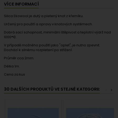
VÍCE INFORMACÍ
Silica Ekowool je dutý a pletený knot z křemíku.
Určený pro použití a opravy v knotových systémech.
Dobrá sací schopnost, minimální štěpivost a teplotní výdrž nad
1000
°C
.
V případě možného použití jako "oplet", je nutno zpevnit.
Dochází k silnému rozpletení po střižení.
Průměr cca 2mm.
Délka 1m.
Cena za kus
30 DALŠÍCH PRODUKTŮ VE STEJNÉ KATEGORII:
<
>