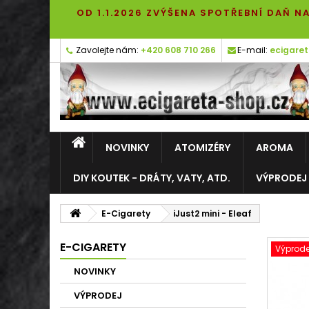
OD 1.1.2026 ZVÝŠENA SPOTŘEBNÍ DAŇ NA
Zavolejte nám:
+420 608 710 266
E-mail:
ecigare
NOVINKY
ATOMIZÉRY
AROMA
DIY KOUTEK - DRÁTY, VATY, ATD.
VÝPRODEJ
E-Cigarety
iJust2 mini - Eleaf
E-CIGARETY
Výprode
NOVINKY
VÝPRODEJ