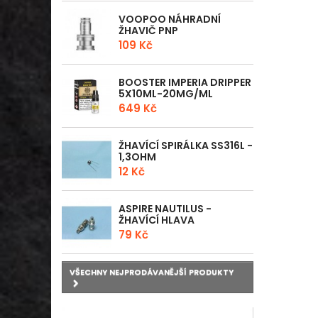
VOOPOO NÁHRADNÍ
ŽHAVIČ PNP
109 Kč
BOOSTER IMPERIA DRIPPER
5X10ML-20MG/ML
649 Kč
ŽHAVÍCÍ SPIRÁLKA SS316L -
1,3OHM
12 Kč
ASPIRE NAUTILUS -
ŽHAVÍCÍ HLAVA
79 Kč
VŠECHNY NEJPRODÁVANĚJŠÍ PRODUKTY