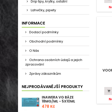
Drip tipy, krytky, ostatní
N
Lahvičky, pipety
INFORMACE
Dodací podmínky
Obchodní podmínky
O Nás
Ochrana osobních údajů a jejich
zpracování
VOOP
Zprávy zákazníkům
NEJPRODÁVANĚJŠÍ PRODUKTY
INAWERA VG BÁZE
N
18MG/ML - 5X10ML
478 Kč