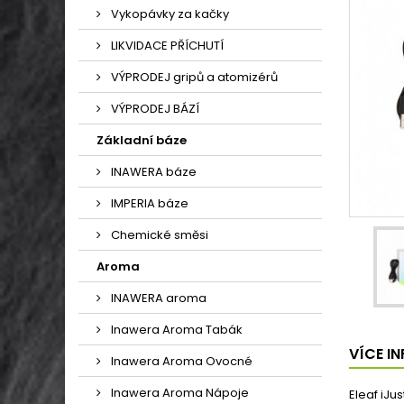
Vykopávky za kačky
LIKVIDACE PŘÍCHUTÍ
VÝPRODEJ gripů a atomizérů
VÝPRODEJ BÁZÍ
Základní báze
INAWERA báze
IMPERIA báze
Chemické směsi
Aroma
INAWERA aroma
Inawera Aroma Tabák
VÍCE I
Inawera Aroma Ovocné
Inawera Aroma Nápoje
Eleaf iJust