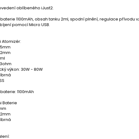
ovedení oblíbeného iJust2.
baterie 1100mAh, obsah tanku 2ml, spodní plnění, regulace přívodu vz
bíjení pomocí Micro USB.
ni Atomizér:
7.5mm
 22mm
 ml
.3ohm
cký výkon: 30W - 80W
říbrná
 SS
 baterie: 1100mAh
ni Baterie
1mm
 22mm
říbrná
lení: