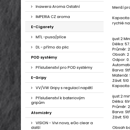
Inawera Aroma Ostatní
Menší pr
IMPERIA CZ aroma
Kapacita 
rychlé na
E-Cigarety
MTL -pusa/plíce
ijust 2 Mi
Délka: 5
DL - přímo do plic
Průměr:
Obsah: 2
POD systémy
Odpor: 0
Automati
Příslušenství pro POD systémy
Barva: St
Materiál:
E-Gripy
Závit: 510
Kapacita
VV/VW Gripy s regulací napětí
ijust 2 mi
Příslušenství k bateriovým
Délka: 6
gripům
Průměr:
Barva: St
Atomizéry
Závit: 510
VISION - Vivi nova, eGo clear a
další
Obsah ba