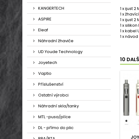
KANGERTECH
1 x ijust 
1 x žhaví
ASPIRE
1 x ijust 2
1 x silik
Eleaf
1 x kabel
1 x návod
Náhradní žhaviče
UD Youde Technology
10 DAL
Joyetech
Vaptio
Příslušenství
Ostatní výrobci
Náhradní skla/tanky
MTL -pusa/plíce
DL - přímo do plic
JOY
RBA/RTA