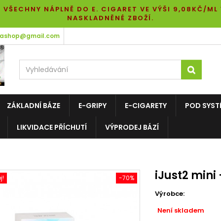
 VŠECHNY NÁPLNĚ DO E. CIGARET VE VÝŠI 9,08KČ/ML
NASKLADNĚNÉ ZBOŽÍ.
tashop@gmail.com
ZÁKLADNÍ BÁZE
E-GRIPY
E-CIGARETY
POD SYST
LIKVIDACE PŘÍCHUTÍ
VÝPRODEJ BÁZÍ
iJust2 mini 
j!
-70%
Výrobce:
Není skladem