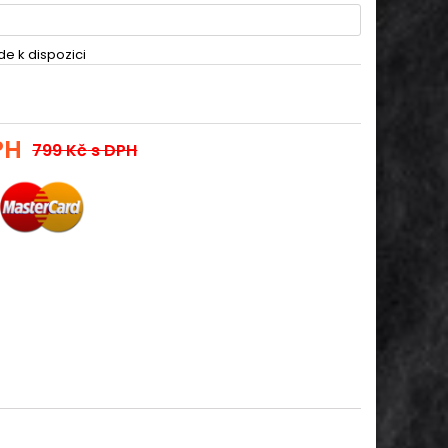
de k dispozici
PH
799 Kč
s DPH