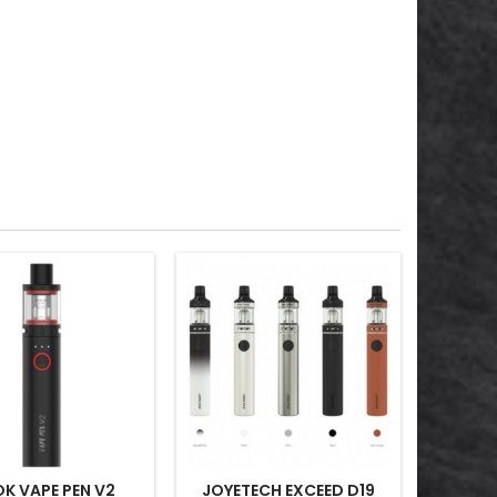
K VAPE PEN V2
JOYETECH EXCEED D19