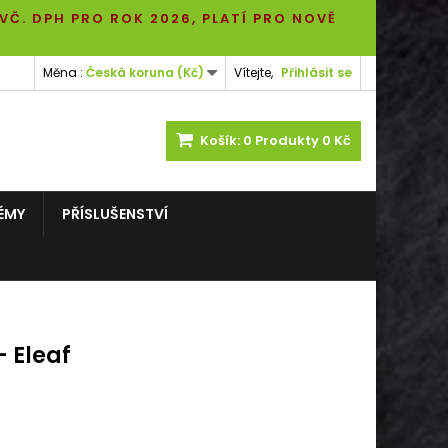
 VČ. DPH PRO ROK 2026, PLATÍ PRO NOVĚ
Měna :
Česká koruna (Kč)
Vítejte,
Přihlásit se
Košík:
0
Produkty
0 Kč
ÉMY
PŘÍSLUŠENSTVÍ
- Eleaf