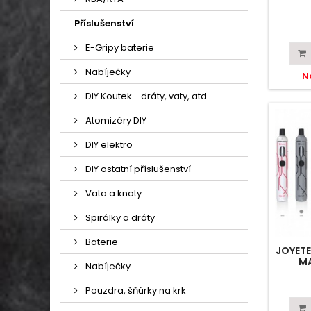
Příslušenství
E-Gripy baterie
Nabíječky
N
DIY Koutek - dráty, vaty, atd.
Atomizéry DIY
DIY elektro
DIY ostatní příslušenství
Vata a knoty
Spirálky a dráty
Baterie
JOYETE
MA
Nabíječky
Pouzdra, šňúrky na krk