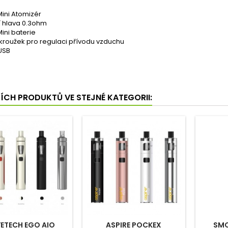
2 Mini Atomizér
cí hlava 0.3ohm
 Mini baterie
on kroužek pro regulaci přívodu vzduchu
 USB
ŠÍCH PRODUKTŮ VE STEJNÉ KATEGORII:
ETECH EGO AIO
ASPIRE POCKEX
SMO