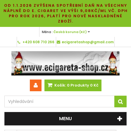
OD 1.1.2026 ZVÝŠENA SPOTŘEBNÍ DAŇ NA VŠECHNY
NÁPLNĚ DO E. CIGARET VE VÝŠI 9,08KČ/ML VČ. DPH
PRO ROK 2026, PLATÍ PRO NOVĚ NASKLADNĚNÉ
ZBOŽÍ.
Měna :
Česká koruna (Kč)
+420 608 710 266
ecigaretashop@gmail.com
Košík:
0
Produkty
0 Kč
MENU