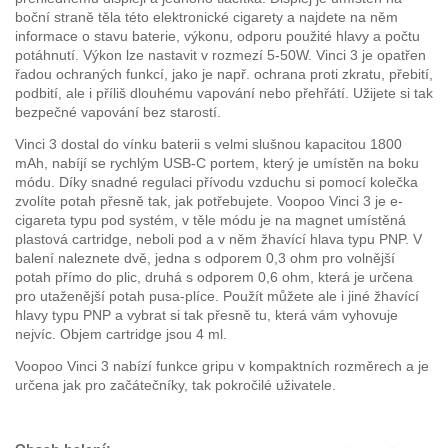
boční straně těla této elektronické cigarety a najdete na něm
informace o stavu baterie, výkonu, odporu použité hlavy a počtu
potáhnutí. Výkon lze nastavit v rozmezí 5-50W. Vinci 3 je opatřen
řadou ochraných funkcí, jako je např. ochrana proti zkratu, přebití,
podbití, ale i příliš dlouhému vapování nebo přehřátí. Užijete si tak
bezpečné vapování bez starostí.
Vinci 3 dostal do vínku baterii s velmi slušnou kapacitou 1800
mAh, nabíjí se rychlým USB-C portem, který je umístěn na boku
módu. Díky snadné regulaci přívodu vzduchu si pomocí kolečka
zvolíte potah přesně tak, jak potřebujete. Voopoo Vinci 3 je e-
cigareta typu pod systém, v těle módu je na magnet umístěná
plastová cartridge, neboli pod a v něm žhavící hlava typu PNP. V
balení naleznete dvě, jedna s odporem 0,3 ohm pro volnější
potah přímo do plic, druhá s odporem 0,6 ohm, která je určena
pro utaženější potah pusa-plíce. Použít můžete ale i jiné žhavící
hlavy typu PNP a vybrat si tak přesně tu, která vám vyhovuje
nejvíc. Objem cartridge jsou 4 ml.
Voopoo Vinci 3 nabízí funkce gripu v kompaktních rozměrech a je
určena jak pro začátečníky, tak pokročilé uživatele.