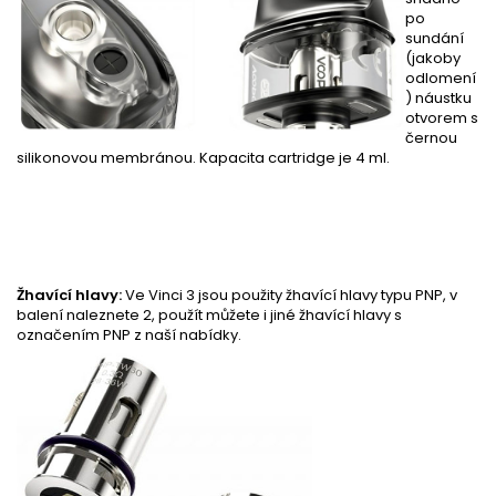
po
sundání
(jakoby
odlomení
) náustku
otvorem s
černou
silikonovou membránou. Kapacita cartridge je 4 ml.
Žhavící hlavy:
Ve Vinci 3 jsou použity žhavící hlavy typu PNP, v
balení naleznete 2, použít můžete i jiné žhavící hlavy s
označením PNP z naší nabídky.