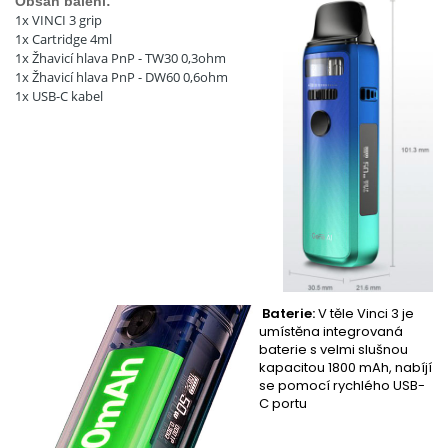
Obsah balení:
1x VINCI 3 grip
1x Cartridge 4ml
1x Žhavicí hlava PnP - TW30 0,3ohm
1x Žhavicí hlava PnP - DW60 0,6ohm
1x USB-C kabel
Baterie:
V těle Vinci 3 je
umístěna integrovaná
baterie s velmi slušnou
kapacitou 1800 mAh, nabíjí
se pomocí rychlého USB-
C portu