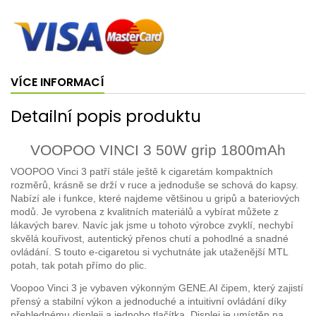
VÍCE INFORMACÍ
Detailní popis produktu
VOOPOO VINCI 3 50W grip 1800mAh
VOOPOO Vinci 3 patří stále ještě k cigaretám kompaktních
rozměrů, krásně se drží v ruce a jednoduše se schová do kapsy.
Nabízí ale i funkce, které najdeme většinou u gripů a bateriových
modů. Je vyrobena z kvalitních materiálů a vybírat můžete z
lákavých barev. Navíc jak jsme u tohoto výrobce zvyklí, nechybí
skvělá kouřivost, autentický přenos chutí a pohodlné a snadné
ovládání. S touto e-cigaretou si vychutnáte jak utaženější MTL
potah, tak potah přímo do plic.
Voopoo Vinci 3 je vybaven výkonným GENE.AI čipem, který zajistí
přensý a stabilní výkon a jednoduché a intuitivní ovládání díky
přehlednému displeji a jednoho tlačítka. Displej je umístěn na