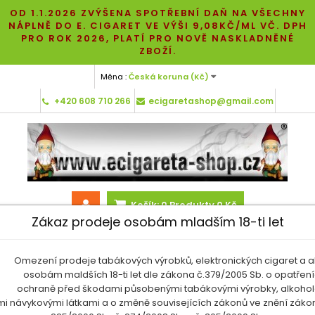
OD 1.1.2026 ZVÝŠENA SPOTŘEBNÍ DAŇ NA VŠECHNY
NÁPLNĚ DO E. CIGARET VE VÝŠI 9,08KČ/ML VČ. DPH
PRO ROK 2026, PLATÍ PRO NOVĚ NASKLADNĚNÉ
ZBOŽÍ.
Měna :
Česká koruna (Kč)
+420 608 710 266
ecigaretashop@gmail.com
Košík:
0
Produkty
0 Kč
Zákaz prodeje osobám mladším 18-ti let
Omezení prodeje tabákových výrobků, elektronických cigaret a a
osobám maldších 18-ti let dle zákona č.379/2005 Sb. o opatření
MENU
ochraně před škodami působenými tabákovými výrobky, alkoho
ými návykovými látkami a o změně souvisejících zákonů ve znění zákon