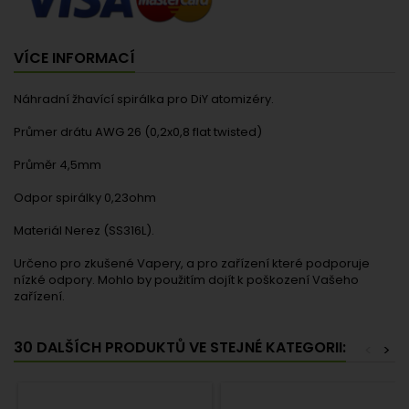
VÍCE INFORMACÍ
Náhradní žhavící spirálka pro DiY atomizéry.
Průmer drátu AWG 26 (0,2x0,8 flat twisted)
Průměr 4,5mm
Odpor spirálky 0,23ohm
Materiál Nerez (SS316L).
Určeno pro zkušené Vapery, a pro zařízení které podporuje
nízké odpory. Mohlo by použitím dojít k poškození Vašeho
zařízení.
30 DALŠÍCH PRODUKTŮ VE STEJNÉ KATEGORII:
<
>