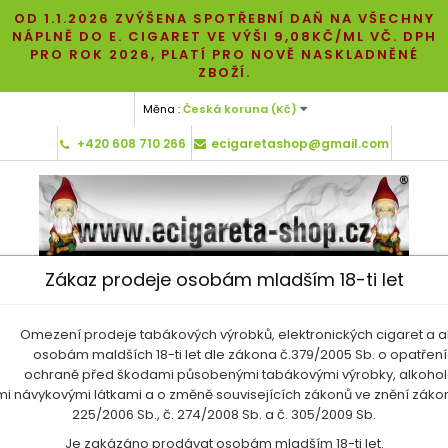
OD 1.1.2026 ZVÝŠENA SPOTŘEBNÍ DAŇ NA VŠECHNY
NÁPLNĚ DO E. CIGARET VE VÝŠI 9,08KČ/ML VČ. DPH
PRO ROK 2026, PLATÍ PRO NOVĚ NASKLADNĚNÉ
ZBOŽÍ.
Měna :
Česká koruna (Kč)
+420 608 710 266
ecigaretashop@gmail.com
Zákaz prodeje osobám mladším 18-ti let
Košík:
0
Produkty
0 Kč
Omezení prodeje tabákových výrobků, elektronických cigaret a a
osobám maldších 18-ti let dle zákona č.379/2005 Sb. o opatření
ochraně před škodami působenými tabákovými výrobky, alkoho
ými návykovými látkami a o změně souvisejících zákonů ve znění zákon
MENU
225/2006 Sb., č. 274/2008 Sb. a č. 305/2009 Sb.
Je zakázáno prodávat osobám mladším 18-ti let.