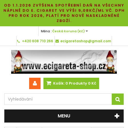
OD 1.1.2026 ZVÝŠENA SPOTŘEBNÍ DAŇ NA VŠECHNY
NÁPLNĚ DO E. CIGARET VE VÝŠI 9,08KČ/ML VČ. DPH
PRO ROK 2026, PLATÍ PRO NOVĚ NASKLADNĚNÉ
ZBOŽÍ.
Měna :
Česká koruna (Kč)
+420 608 710 266
ecigaretashop@gmail.com
Košík:
0
Produkty
0 Kč
MENU