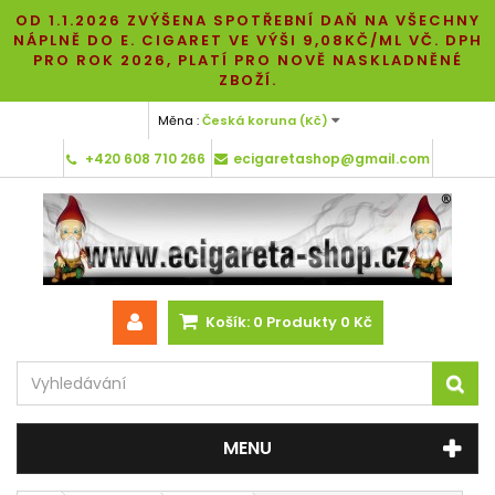
OD 1.1.2026 ZVÝŠENA SPOTŘEBNÍ DAŇ NA VŠECHNY
NÁPLNĚ DO E. CIGARET VE VÝŠI 9,08KČ/ML VČ. DPH
PRO ROK 2026, PLATÍ PRO NOVĚ NASKLADNĚNÉ
ZBOŽÍ.
Měna :
Česká koruna (Kč)
+420 608 710 266
ecigaretashop@gmail.com
Košík:
0
Produkty
0 Kč
MENU