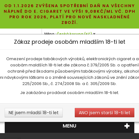
OD 1.1.2026 ZVÝŠENA SPOTŘEBNÍ DAŇ NA VŠECHNY
NÁPLNĚ DO E. CIGARET VE VÝŠI 9,08KČ/ML VČ. DPH
PRO ROK 2026, PLATÍ PRO NOVĚ NASKLADNĚNÉ
ZBOŽÍ.
Měna :
Česká koruna (Kč)
Zákaz prodeje osobám mladším 18-ti let
+420 608 710 266
ecigaretashop@gmail.com
Omezení prodeje tabákových výrobků, elektronických cigaret a a
osobám maldších 18-ti let dle zákona č.379/2005 Sb. o opatření
ochraně před škodami působenými tabákovými výrobky, alkoho
ými návykovými látkami a o změně souvisejících zákonů ve znění zákon
225/2006 Sb., č. 274/2008 Sb. a č. 305/2009 Sb.
Košík:
0
Produkty
0 Kč
Je zakázáno prodávat osobám mladším 18-ti let.
NE jsem mladší 18-ti let
ANO jsem starší 18-ti let
MENU