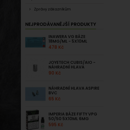
Zprávy zákazníkům
NEJPRODÁVANĚJŠÍ PRODUKTY
INAWERA VG BÁZE
18MG/ML - 5X10ML
478 Kč
JOYETECH CUBIS/AIO -
NÁHRADNÍ HLAVA
90 Kč
NÁHRADNÍ HLAVA ASPIRE
BVC
65 Kč
IMPERIA BÁZE FIFTY VPG
50/50 5X10ML 6MG
595 Kč