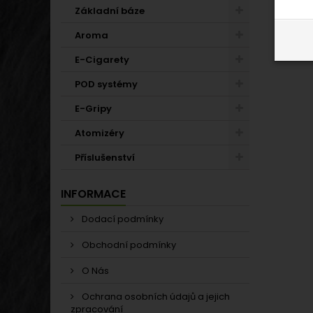
Základní báze
Aroma
E-Cigarety
POD systémy
E-Gripy
Atomizéry
Příslušenství
INFORMACE
Dodací podmínky
Obchodní podmínky
O Nás
Ochrana osobních údajů a jejich
zpracování