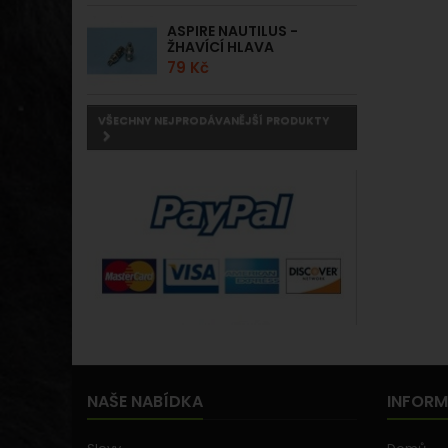
ASPIRE NAUTILUS -
ŽHAVÍCÍ HLAVA
79 Kč
VŠECHNY NEJPRODÁVANĚJŠÍ PRODUKTY
NAŠE NABÍDKA
INFOR