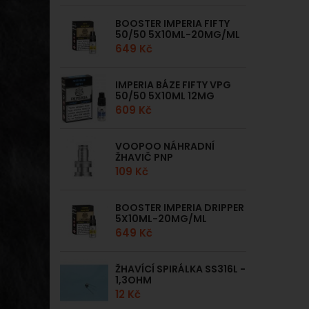
BOOSTER IMPERIA FIFTY
50/50 5X10ML-20MG/ML
649 Kč
IMPERIA BÁZE FIFTY VPG
50/50 5X10ML 12MG
609 Kč
VOOPOO NÁHRADNÍ
ŽHAVIČ PNP
109 Kč
BOOSTER IMPERIA DRIPPER
5X10ML-20MG/ML
649 Kč
ŽHAVÍCÍ SPIRÁLKA SS316L -
1,3OHM
12 Kč