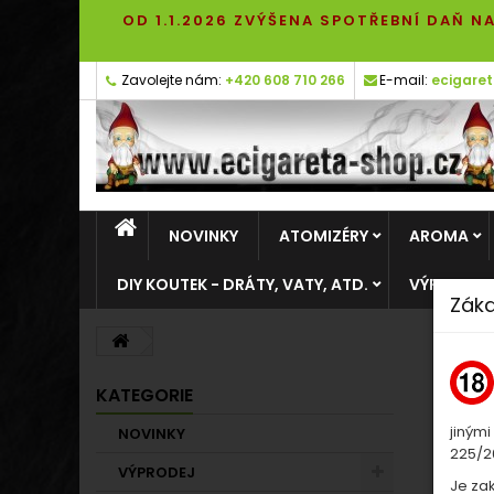
OD 1.1.2026 ZVÝŠENA SPOTŘEBNÍ DAŇ NA
Zavolejte nám:
+420 608 710 266
E-mail:
ecigare
NOVINKY
ATOMIZÉRY
AROMA
DIY KOUTEK - DRÁTY, VATY, ATD.
VÝPRODEJ
Záka
KATEGORIE
jinými
NOVINKY
225/20
VÝPRODEJ
Je za