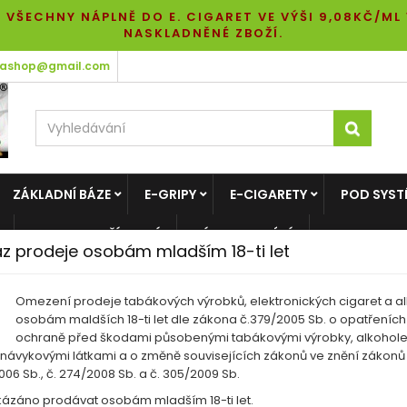
 VŠECHNY NÁPLNĚ DO E. CIGARET VE VÝŠI 9,08KČ/ML
NASKLADNĚNÉ ZBOŽÍ.
tashop@gmail.com
ZÁKLADNÍ BÁZE
E-GRIPY
E-CIGARETY
POD SYST
LIKVIDACE PŘÍCHUTÍ
VÝPRODEJ BÁZÍ
z prodeje osobám mladším 18-ti let
Omezení prodeje tabákových výrobků, elektronických cigaret a al
osobám maldších 18-ti let dle zákona č.379/2005 Sb. o opatřeních
ochraně před škodami působenými tabákovými výrobky, alkohol
 návykovými látkami a o změně souvisejících zákonů ve znění zákonů 
06 Sb., č. 274/2008 Sb. a č. 305/2009 Sb.
kázáno prodávat osobám mladším 18-ti let.