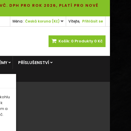
 VČ. DPH PRO ROK 2026, PLATÍ PRO NOVĚ
Měna :
Česká koruna (Kč)
Vítejte,
Přihlásit se
Košík:
0
Produkty
0 Kč
ÉMY
PŘÍSLUŠENSTVÍ
kohlu
 k
em a
č.