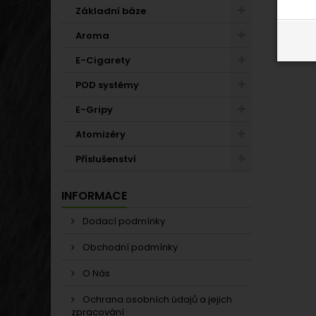
Základní báze
Aroma
E-Cigarety
POD systémy
E-Gripy
Atomizéry
Příslušenství
INFORMACE
Dodací podmínky
Obchodní podmínky
O Nás
Ochrana osobních údajů a jejich
zpracování