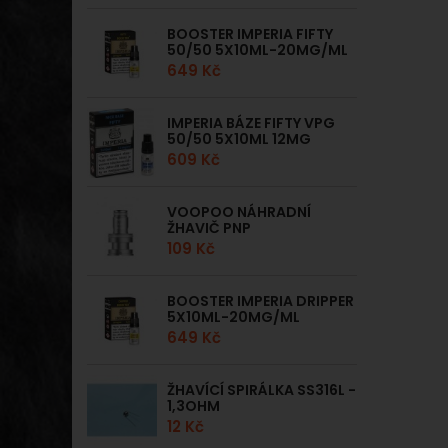
BOOSTER IMPERIA FIFTY
50/50 5X10ML-20MG/ML
649 Kč
IMPERIA BÁZE FIFTY VPG
50/50 5X10ML 12MG
609 Kč
VOOPOO NÁHRADNÍ
ŽHAVIČ PNP
109 Kč
BOOSTER IMPERIA DRIPPER
5X10ML-20MG/ML
649 Kč
ŽHAVÍCÍ SPIRÁLKA SS316L -
1,3OHM
12 Kč