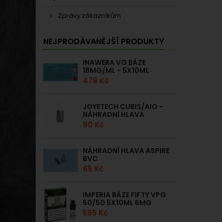
Zprávy zákazníkům
NEJPRODÁVANĚJŠÍ PRODUKTY
INAWERA VG BÁZE
18MG/ML - 5X10ML
478 Kč
JOYETECH CUBIS/AIO -
NÁHRADNÍ HLAVA
90 Kč
NÁHRADNÍ HLAVA ASPIRE
BVC
65 Kč
IMPERIA BÁZE FIFTY VPG
50/50 5X10ML 6MG
595 Kč