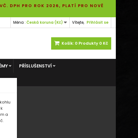
 VČ. DPH PRO ROK 2026, PLATÍ PRO NOVĚ
Měna :
Česká koruna (Kč)
Vítejte,
Přihlásit se
Košík:
0
Produkty
0 Kč
ÉMY
PŘÍSLUŠENSTVÍ
kohlu
 k
em a
č.