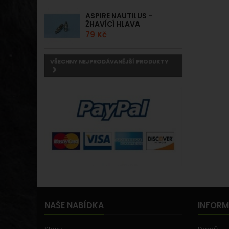
ASPIRE NAUTILUS -
ŽHAVÍCÍ HLAVA
79 Kč
VŠECHNY NEJPRODÁVANĚJŠÍ PRODUKTY
NAŠE NABÍDKA
INFOR