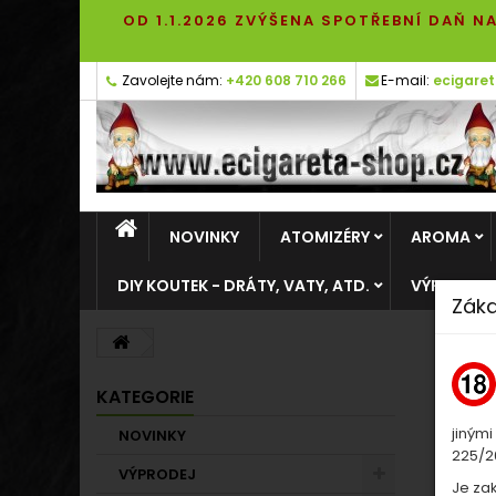
OD 1.1.2026 ZVÝŠENA SPOTŘEBNÍ DAŇ NA
Zavolejte nám:
+420 608 710 266
E-mail:
ecigare
NOVINKY
ATOMIZÉRY
AROMA
DIY KOUTEK - DRÁTY, VATY, ATD.
VÝPRODEJ
Záka
KATEGORIE
jinými
NOVINKY
225/20
VÝPRODEJ
Je za