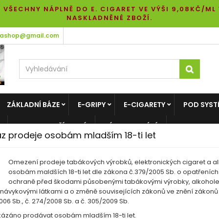
 VŠECHNY NÁPLNĚ DO E. CIGARET VE VÝŠI 9,08KČ/ML
NASKLADNĚNÉ ZBOŽÍ.
tashop@gmail.com
ZÁKLADNÍ BÁZE
E-GRIPY
E-CIGARETY
POD SYST
LIKVIDACE PŘÍCHUTÍ
VÝPRODEJ BÁZÍ
z prodeje osobám mladším 18-ti let
Omezení prodeje tabákových výrobků, elektronických cigaret a al
osobám maldších 18-ti let dle zákona č.379/2005 Sb. o opatřeních
ochraně před škodami působenými tabákovými výrobky, alkohol
 návykovými látkami a o změně souvisejících zákonů ve znění zákonů 
06 Sb., č. 274/2008 Sb. a č. 305/2009 Sb.
kázáno prodávat osobám mladším 18-ti let.